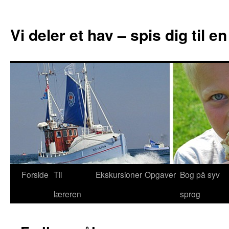
Vi deler et hav – spis dig til 
Forside
Til
Ekskursioner
Opgaver
Bog på syv
Hop
læreren
sprog
til
indhold