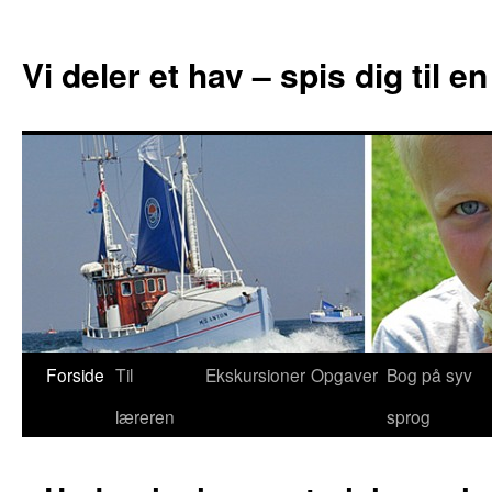
Vi deler et hav – spis dig til 
Forside
Til
Ekskursioner
Opgaver
Bog på syv
Hop
læreren
sprog
til
indhold