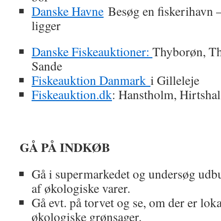
Danske Havne
Besøg en fiskerihavn –
ligger
Danske Fiskeauktioner:
Thyborøn, T
Sande
Fiskeauktion Danmark
i Gilleleje
Fiskeauktion.dk
: Hanstholm, Hirtsha
GÅ PÅ INDKØB
Gå i supermarkedet og undersøg ud
af økologiske varer.
Gå evt. på torvet og se, om der er lok
økologiske grønsager.