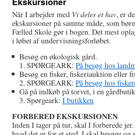
Ekskursioner
Når I arbejder med
Vi deler et hav
, er d
ekskursioner på samme måde, som bør
Fælled Skole gør i bogen. Det mest oplag
i løbet af undervisningsforløbet.
Besøg en økologisk gård.
1. SPØRGEARK:
På besøg hos land
Besøg en fisker, fiskeriauktion eller f
2. SPØRGEARK:
På besøg hos fiske
Gå på indkøb på torvet, i en gårdbutik
3. Spørgeark:
I butikken
FORBERED EKSKURSIONEN
Inden I tager på tur, skal I forberede jer. 
hvad det er for et sted, I skal besøge og