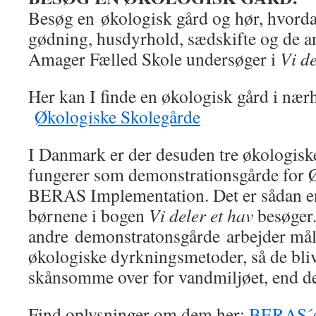
Besøg en økologisk gård og hør, hvordan
gødning, husdyrhold, sædskifte og de an
Amager Fælled Skole undersøger i
Vi de
Her kan I finde en økologisk gård i nærh
Økologiske Skolegårde
I Danmark er der desuden tre økologisk
fungerer som demonstrationsgårde for 
BERAS Implementation. Det er sådan en
børnene i bogen
Vi deler et hav
besøger.
andre demonstratonsgårde arbejder målr
økologiske dyrkningsmetoder, så de bli
skånsomme over for vandmiljøet, end de 
Find oplysninger om dem her:
BERAS´d