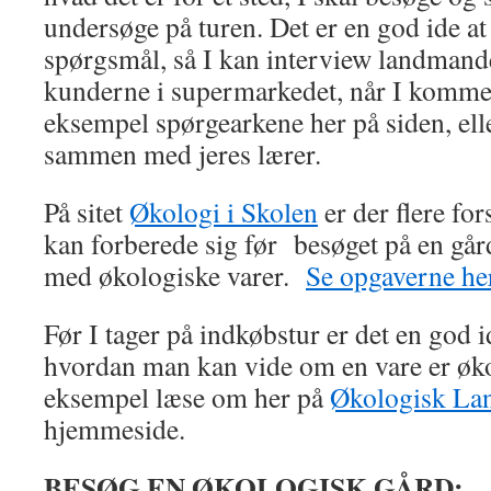
undersøge på turen. Det er en god ide at
spørgsmål, så I kan interview landmande
kunderne i supermarkedet, når I komme
eksempel spørgearkene her på siden, ell
sammen med jeres lærer.
På sitet
Økologi i Skolen
er der flere fo
kan forberede sig før besøget på en går
med økologiske varer.
Se opgaverne he
Før I tager på indkøbstur er det en god 
hvordan man kan vide om en vare er øko
eksempel læse om her på
Økologisk La
hjemmeside.
BESØG EN ØKOLOGISK GÅRD: