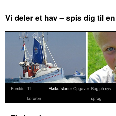
Vi deler et hav – spis dig til 
Forside
Til
Ekskursioner
Opgaver
Bog på syv
Hop
læreren
sprog
til
indhold